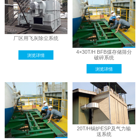
厂区用飞灰除尘系统
4×30T/H BFB煤存储筛分
浏览详情
破碎系统
浏览详情
20T/H锅炉ESP及气力输
送系统